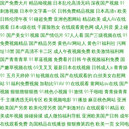
国产免费大片
精品呦视频
日本乱伦高清无码
深夜国产视频
91
刺激视频
日本中文字幕一区
日韩免费精品视频
日本高清v
欧美
日韩伦理午夜
91碰超免费
亚洲色图网站
精品欧美
成人AV在线
观看
日本a级在线
干露脸熟女
在线观看黄色网
成人抖音
爰上碰
91
国产美女91视频
国产情侣片
97人人看
国产三级视频在线
91
免费视频精品
国产精品另类
黄色AV网站人
黄色91福利社
污网
址18禁
国产高清不卡二区
成人午夜视频免费
欧美激情福利网
国产青青青草
91草逼视频
免费看片日韩
午夜视频福利免费
国
产嫩草视频在线
69叉叉叉
最新日本在线视频
日韩成人a
青青操
91
五月天婷婷
91短视频在线
国产在线观看的
白丝美女自慰网
站
91福利免费视频
加勒比91AV
91在线观看
黄网站av在线
国产
视频
狠狠擼狠狠擼
91桃色小视频
91激情
91干啪啪
青青操青青
干
主播诱惑无码专区
欧美视频电影
91播放
麻豆桃色网站
亚洲
欧美国产另类
欧美伦理另类
国产刺激对白
在线观看91精品
欧
美成年视频
操碰操揉
成人微拍福利导航
亚洲欧美国产日韩
成年
在线观看免费
岛国精品在线播放
狠狠撸第四色
欧美一页
女同电