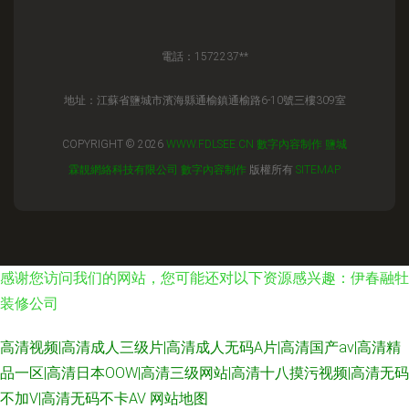
電話：1572237**
地址：江蘇省鹽城市濱海縣通榆鎮通榆路6-10號三樓309室
COPYRIGHT © 2026
WWW.FDLSEE.CN
數字內容制作
鹽城
霖靚網絡科技有限公司
數字內容制作
版權所有
SITEMAP
感谢您访问我们的网站，您可能还对以下资源感兴趣：伊春融牡
装修公司
高清视频|高清成人三级片|高清成人无码A片|高清国产av|高清精
品一区|高清日本OOW|高清三级网站|高清十八摸污视频|高清无码
不加V|高清无码不卡AV
网站地图