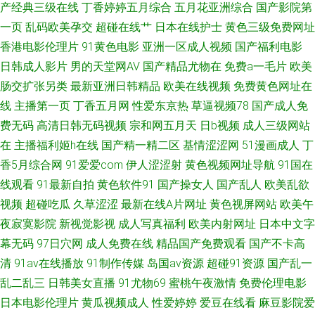
产经典三级在线
丁香婷婷五月综合
五月花亚洲综合
国产影院第
av网站 91丝袜自慰在线观看 肏屄com 国精99产品视频 蜜臀性爱自拍 久久超
一页
乱码欧美孕交
超碰在线艹
日本在线护士
黄色三级免费网址
香港电影伦理片
91黄色电影
亚洲一区成人视频
国产福利电影
伊人超 精品午夜福利网 激情综合五月天 精品国产人妻在线 四虎国产精品色
日韩成人影片
男的天堂网AV
国产精品尤物在
免费a一毛片
欧美
肠交扩张另类
最新亚洲日韩精品
欧美在线视频
免费黄色网址在
色av 1024手机看成人片 在线看AV的网站不卡 91偷拍在线 91视频在线观看
线
主播第一页
丁香五月网
性爱东京热
草逼视频78
国产成人免
费无码
高清日韩无码视频
宗和网五月天
日b视频
成人三级网站
18 91入口在线观看 岛国欧美黄 日韩中文 亚洲色欧美色性爱春色 亚洲色图传
在
主播福利姬h在线
国产精一精二区
基情涩涩网
51漫画成人
丁
香5月综合网
91爱爱com
伊人涩涩射
黄色视频网址导航
91国在
媒 新国产91福利视频 五月天桃花网 探花AB www福利av 国产精品综合网 国
线观看
91最新自拍
黄色软件91
国产操女人
国产乱人
欧美乱欲
产精品鲁鲁鲁视频 国产精品久久嫩 国产91性爱直播导航 福利短片 大香蕉综
视频
超碰吃瓜
久草涩涩
最新在线A片网址
黄色视屏网站
欧美午
夜寂寞影院
新视觉影视
成人写真福利
欧美内射网址
日本中文字
合 导航福利黑料 超碰97人人乐 草莓视频在线免费观看 白丝足交射精 欧美性
幕无码
97日穴网
成人免费在线
精品国产免费观看
国产不卡高
清
91av在线播放
91制作传媒
岛国av资源
超碰91资源
国产乱一
片久久网 亚洲久悠悠 亚洲第一夜 性猛交精品久久 新在线vt天堂 91经典视频
乱二乱三
日韩美女直播
91尤物69
蜜桃午夜激情
免费伦理电影
日本电影伦理片
黄瓜视频成人
性爱婷婷
爱豆在线看
麻豆影院爱
观看 91尤物在线探花 91夜色成人链接 97人妻影院 97资源美女总站 丁香婷