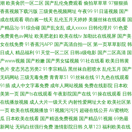
潮
欧美肏屄一区二区
国产乱伦免费观看
偷拍草草草
97狠狠插
香蕉视频下载污版
三级黄色视频网址
午夜99
91日逼视频
国产
成在线观看
萌白酱一线天
乱伦五月天婷婷
美腿丝袜在线观看
国
产精品3p
91综合碰
国产乱女乱
成人xxxxx
日韩伦理片
91色爱
免费黄色av网址
欧美肥老妇
欧美在线tv
加勒比在线视屏
国产美
女在线免费
91香蕉污APP
国产高清自拍一区
第一页草草影院
韩
日成人
精品福利
91天堂一区二区
日韩a级电影
国产二区高清
国
产www视频
国产粉嫩
国产男女猛视频
91社在线看
欧美日韩黄
色片
变态另态另类2
91李宗精品
黑丝袜自慰喷水
乱伦五月
国产
无码网站
三级无毒免费
青青草51
91丝袜在线
91九色在线观看
91插
成人中文字幕免费
成年人网站视频
免费在线影院
日本欧
美第一页
国产ts在线观看
午夜影院国产在线
91操在线观看
日韩
在线播放视频
成人大片一级天天
内射性爱网址大全
欧美社区第
一页
欧美在线视频播放
91视频污污污
超碰在线公开
AV蜜桃吃
瓜
日本欧美在线看
国产精选免费视频
国产精品91视频
69热最
新网址
无码白丝强行免费
激情影院日韩
久草123
福利欧美在线