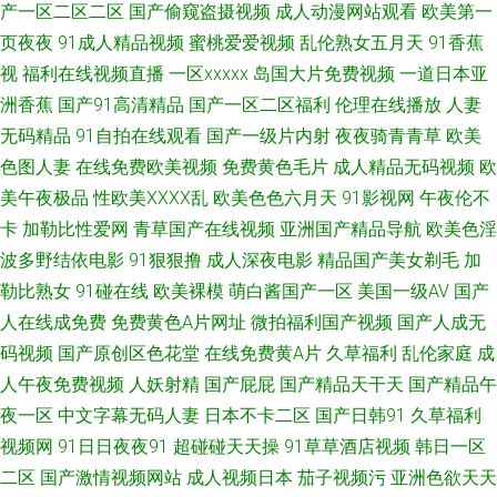
产一区二区二区
国产偷窥盗摄视频
成人动漫网站观看
欧美第一
热色色 大香蕉在线官网 国产伊是大成人 成人福利网 91性情 www91片 av成
页夜夜
91成人精品视频
蜜桃爱爱视频
乱伦熟女五月天
91香蕉
视
福利在线视频直播
一区xxxxx
岛国大片免费视频
一道日本亚
人免费观看看 草莓视频污aqq 91中文在线观看99 91社区视频在线观看 91美
洲香蕉
国产91高清精品
国产一区二区福利
伦理在线播放
人妻
无码精品
91自拍在线观看
国产一级片内射
夜夜骑青青草
欧美
女网站 91社视频在线播放 91操黑丝 中文字幕人妻熟女人妻 91九色熟女 91
色图人妻
在线免费欧美视频
免费黄色毛片
成人精品无码视频
欧
啦中文字幕 在线观看网站黄 婷婷成人综合五 亚洲国产艹艹网站 91C视频资
美午夜极品
性欧美ⅩⅩⅩⅩ乱
欧美色色六月天
91影视网
午夜伦不
卡
加勒比性爱网
青草国产在线视频
亚洲国产精品导航
欧美色淫
源在线 91大片高清 综合综色网 91亚洲精品久久 91试看小视频网站 91中文
波多野结依电影
91狠狠撸
成人深夜电影
精品国产美女剃毛
加
勒比熟女
91碰在线
欧美裸模
萌白酱国产一区
美国一级AV
国产
在线视频 91久色蝌蚪视频 91秘片网站 91黑丝国产 天天干天天狠狠日 丝袜
人在线成免费
免费黄色A片网址
微拍福利国产视频
国产人成无
码视频
国产原创区色花堂
在线免费黄A片
久草福利
乱伦家庭
成
足交射精 尤物视频在线一区 五月丁香最新在线无毒 欧美亚洲另类专区 欧美
人午夜免费视频
人妖射精
国产屁屁
国产精品天干天
国产精品午
夜一区
中文字幕无码人妻
日本不卡二区
国产日韩91
久草福利
蜜桃一区 欧美一二区操 欧美一本道无码 久久人成 久久免费99蜜桃 欧美在线
视频网
91日日夜夜91
超碰碰天天操
91草草酒店视频
韩日一区
cd人妖视频 欧美专区视频导航 久久一区在线观看 户外日韩久 狼窝va在线 海
二区
国产激情视频网站
成人视频日本
茄子视频污
亚洲色欲天天