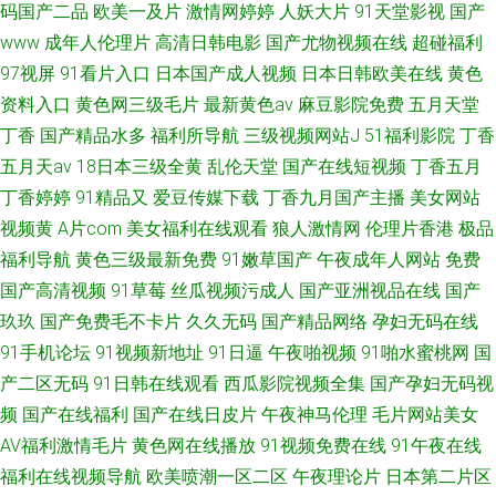
码国产二品
欧美一及片
激情网婷婷
人妖大片
91天堂影视
国产
www
成年人伦理片
高清日韩电影
国产尤物视频在线
超碰福利
97视屏
91看片入口
日本国产成人视频
日本日韩欧美在线
黄色
资料入口
黄色网三级毛片
最新黄色av
麻豆影院免费
五月天堂
丁香
国产精品水多
福利所导航
三级视频网站J
51福利影院
丁香
五月天av
18日本三级全黄
乱伦天堂
国产在线短视频
丁香五月
丁香婷婷
91精品又
爱豆传媒下载
丁香九月国产主播
美女网站
视频黄
A片com
美女福利在线观看
狼人激情网
伦理片香港
极品
福利导航
黄色三级最新免费
91嫩草国产
午夜成年人网站
免费
国产高清视频
91草莓
丝瓜视频污成人
国产亚洲视品在线
国产
玖玖
国产免费毛不卡片
久久无码
国产精品网络
孕妇无码在线
91手机论坛
91视频新地址
91日逼
午夜啪视频
91啪水蜜桃网
国
产二区无码
91日韩在线观看
西瓜影院视频全集
国产孕妇无码视
频
国产在线福利
国产在线日皮片
午夜神马伦理
毛片网站美女
AV福利激情毛片
黄色网在线播放
91视频免费在线
91午夜在线
福利在线视频导航
欧美喷潮一区二区
午夜理论片
日本第二片区