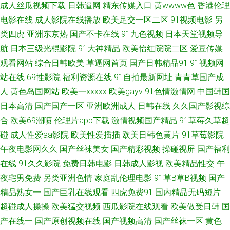
成人丝瓜视频下载
日韩逼网
精东传媒入口
黄wwww色
香港伦理
角社区在线免费观看 国产精品自拍区 肏屄老司机 福利社试看三分钟 超碰网
电影在线
成人影院在线播放
欧美足交一区二区
91视频电影
另
类四虎
亚洲东京热
国产不卡在线
91九色视频
日本天堂视频导
97 AVV天堂 91黄色视频精品 伊人九九五五 91黑丝网站 91地址在线导航黑
航
日本三级光棍影院
91大神精品
欧美怡红院院二区
爱豆传媒
观看网站
综合日韩欧美
草逼网首页
国产日韩精品91
91视频网
料 91av狼友 影音先鋒日韩在線播 91伦理 91海外视频免费观看 91国产传媒
站在线
69性影院
福利资源在线
91自拍最新网址
青青草国产成
在线观看 91白丝国产在线 91九色蝌蚪视频网站 91极品直看片在线 91白嫩
人
黄色岛国网站
欧美一xxxxx
欧美gayv
91色情激情网
中国韩国
日本高清
国产国产一区
亚洲欧洲成人
日韩在线
久久国产影视综
视频精品 伊人久大av 91shiping在线 1024国产精品 性爱麻豆 四虎行色 日韩
合
欧美69潮喷
伦理片app下载
激情视频国产精品
91草莓久草超
碰
成人性爱aa影院
欧美性爱插插
欧美日韩色黄片
91草莓影院
a片日韩 午夜韩国区二区 色蜜桃91 青娱乐先锋影音 久久视品 国产黄在线免
午夜电影网久久
国产丝袜美女
国产精彩视频
操碰视屏
国产福利
在线
91久久影院
免费日韩电影
日韩成人影视
欧美精品性交
午
费观看 韩国色淫网 国内精品综久久 国产成人欧美首页 av高潮喷水一区二 国
夜宅男免费
另类亚洲色情
家庭乱伦理电影
91草B草B视频
国产
精品熟女一
国产巨乳在线观看
四虎免费91
国内精品无码短片
产高清地址一二三 草逼视频高清无码 91网页入口免费www 91在线微拍视频
超碰成人操操
欧美猛交视频
西瓜影院在线观看
欧美做受日韩
国
91社在线视频 91社区熟女 91九色首页绿帽 俺去拉综合网址 欧美亚洲春色
产在线一
国产原创视频在线
国产视频高清
国产丝袜一区
黄色