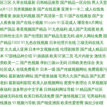
区三区
久草在线最新
日韩精品推荐
国产精品一区自拍
男人天堂
a片123
另类视频欧美
国产在线直播
亚洲卡一卡二
成人在线免
费看黄
操操无码视频
国产高清第一页
91国产在线播放
国产女
人夜夜做
国产在线小视频
91com
91豆花成人
哪里有A片网址
精产国品
香蕉视频国产精品
91九色福利
成人国产无线视
欧美
日韩性生活片
国产伦理剧
国产精品无套无码
成年人网站免费
国
产精品1000
91九色在线视频
日本伦理片在线
三级无码在线天
堂
久久成人亚洲
日本中文视频在线
伦理剧推荐
国产成人精品日
本
97甜桃品种介绍
91插插插
欧美SE第二页
毛片内射女
激情另
类欧美一二
国产色视频
孕妇三级av无码
日韩欧美色综合
美女
社区成人
在线免费看片
日本一级
国产传媒视频网站
免费观看污
网站
最新激情h网站
国产喷浆抽搐
宅男久久国产精品
国产乱肥
老妇
最新福利影院
欧美人妖视频网站
窝窝午夜理论
久草视频深
夜福利
波多野步中文字幕
日韩福利网址导航
91精品国产社区
超碰无码在线
欧美日韩高清免费
国产激情视频三区
宅男福利在
线播放
91视频污导航
国产啪亚洲国
欧美性爱密臀
疯狂少妇喷