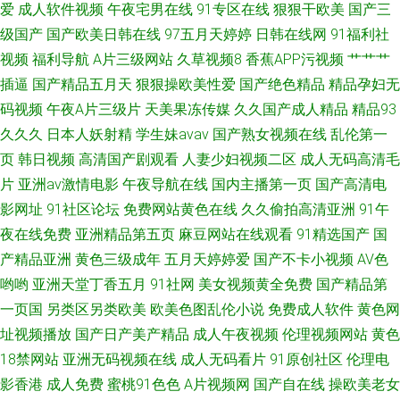
爱
成人软件视频
午夜宅男在线
91专区在线
狠狠干欧美
国产三
婷综合激情
级国产
国产欧美日韩在线
97五月天婷婷
日韩在线网
91福利社
视频
福利导航
A片三级网站
久草视频8
香蕉APP污视频
艹艹艹
插逼
国产精品五月天
狠狠操欧美性爱
国产绝色精品
精品孕妇无
码视频
午夜A片三级片
天美果冻传媒
久久国产成人精品
精品93
久久久
日本人妖射精
学生妹avav
国产熟女视频在线
乱伦第一
页
韩日视频
高清国产剧观看
人妻少妇视频二区
成人无码高清毛
片
亚洲av激情电影
午夜导航在线
国内主播第一页
国产高清电
影网址
91社区论坛
免费网站黄色在线
久久偷拍高清亚洲
91午
夜在线免费
亚洲精品第五页
麻豆网站在线观看
91精选国产
国
产精品亚洲
黄色三级成年
五月天婷婷爱
国产不卡小视频
AV色
哟哟
亚洲天堂丁香五月
91社网
美女视频黄全免费
国产精品第
一页国
另类区另类欧美
欧美色图乱伦小说
免费成人软件
黄色网
址视频播放
国产日产美产精品
成人午夜视频
伦理视频网站
黄色
18禁网站
亚洲无码视频在线
成人无码看片
91原创社区
伦理电
影香港
成人免费
蜜桃91色色
A片视频网
国产自在线
操欧美老女