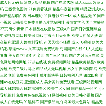
成人片无码
日韩成人极品视频
国产在线诱惑
乱人xxxxx
超黄无
码
三级黄色图片
91免费看视频
精品午夜福利网
精品亚洲成a人
国产精品萌白酱
日本理论
91操电影
91一区
成人精品无
91国产
小视频
日韩美女免费直播
A片网站网址
激情文学色
国产主播第
37页
青久青青
日本精品在线播放
三级A片
国产日韩亚洲综合
91短视频网站
欧美骚网站
丁香五月天亚洲
欧美大粗吊人妖
深
夜福利亚洲
人兽福利导航
91叉叉操小骚逼
成人18视频
欧美大
鸡吧
草逼wwww
久草福利免费试看
岛国国产在线
91人人超碰
青青
美女白丝18禁
91肏比
国产三区电影
国产内射后入在线
黄
色网址网站网址
97超在线视
免费视频网站
精品欧美精品v
欧美
操碰
欧美二级片网址
精品成人无码视频
男女午夜福利影院
欧美
三级电影
免费黄色网址
成年版快手
日韩福利无码
四虎四房
亚
洲AV在线豆花
亚洲区成人
美女黄片免费观看
三级网站视频网
成人日韩精品
日韩福利专区
欧美二区女同
国产精品一区91
小x
导航福利
免费黄色在线视频
91原创视频
欧美日韩小视频
国产
成人在线无码
91黑料不
国产极品自拍
岛国最大色网站
精品无