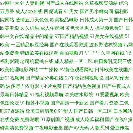
av网址大全
人妻乱视
国产成人在线网站
久草视频资源站
综合
欧美另类视频 欧美日韩色五月 玖玖re 日韩新片网桃色AV 91夜夜撸福利视频
五月香
成人app在线
四虎试看
91男女
国产男小鲜肉同
福利影
院网站
激情五月天色色
欧美极品电影
日韩成人第一页
国产日韩
青青草青娱乐 国产草草草久久www 91在线鲁 日韩精品久久 91福利视屏免费
欧美电影
久久机热
成人午夜网
黄色天堂男人
操视频免费91
日
韩中文在线
精品中的精品
97国产精品视频
91美女在线视频
51
试看 91次元黄色页面 91探花导航 97香蕉影院 av在线资源电影 肏屄视频久
欧美
一区精品麻豆经典
国产在线观看资源
波多野洁衣视频
污网
站免费看
特级欧美在线观看
自拍视频91
91艹艹
久草网在线
18
久 91肥BB导航在线 91超碰在线网站 性生交视频 日韩色影影院 日韩第9页
福利影院
老司机蜜桃在线
成人精品一区二区
韩日爆乳无码三级
在线不卡视频一区 91黄址 91天作传媒 91视频免费网站 91黑丝激情福利视
欧美伦理电影网站
艹艹操操
AV黄色观看网站
日韩欧美在线国产
新91视频网
国产精品分类在线
97午夜福利视频
岛国AV动作无
频 1024手机看成人片 在线观看不卡av网站 午夜相爱福利 天堂网9地址 91九
码
波多野吉依电影
小h片免费
国产精品色色视屏
国产午夜成人
最新日韩精品
91福利视频导航
欧美喷水影院
91爱爱视频
欧美
色网址 91男人网 91色毛片视频在线 91王站 91老肥 91精品在线观看国产 91
色图论坛
91榴莲小视频
国产高清一卡新区
国产看片资源
二色
吧97资源站
欧美日韩另类0
91华人
国产日韩一区二区
日本网站
看片 91黑丝尤物 影音先锋婷婷 伊人久久国产原创 91工厂 91欧美性片 91豆
在线免费
免费潮喷
91原创国产视频
成人吃瓜福利
国产在线9
操
花视频在线 91成人在线免费视频 夜色福利影院导航 天堂色豆花555 人人摸
碰高清免费视频
午夜电影全集
国产AV无码
人妻系列
爱豆传媒