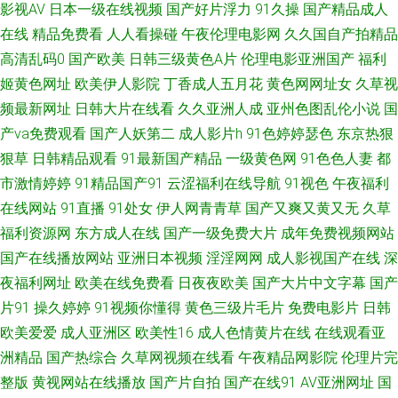
影视AV
日本一级在线视频
国产好片浮力
91久操
国产精品成人
机资源网 九九热毛茸茸 另类aVAV 人人插人人AV网 欧美日韩成人黄色网址
在线
精品免费看
人人看操碰
午夜伦理电影网
久久国自产拍精品
高清乱码0
国产欧美
日韩三级黄色A片
伦理电影亚洲国产
福利
毛片毛片 ts人妖网站国产 91资源国产在线观看 91熟女一区 91麻豆蜜桃 东方
姬黄色网址
欧美伊人影院
丁香成人五月花
黄色网网址女
久草视
频最新网址
日韩大片在线看
久久亚洲人成
亚州色图乱伦小说
国
AV在线直播 国产精品自在线 久久免费精品视频图片 精品国产欧美婷婷 国产
产va免费观看
国产人妖第二
成人影片h
91色婷婷瑟色
东京热狠
狠草
日韩精品观看
91最新国产精品
一级黄色网
91色色人妻
都
日韩成人视频 海角肏逼 国产av色福利 东方av网 麻豆影视小说 伪娘ts人妖在
市激情婷婷
91精品国产91
云涩福利在线导航
91视色
午夜福利
线播放 丝袜老师oj后入 影音先锋女同资源 伊人大香蕉99 91超碰大香蕉在线
在线网站
91直播
91处女
伊人网青青草
国产又爽又黄又无
久草
福利资源网
东方成人在线
国产一级免费大片
成年免费视频网站
在綫艹擦自拍艹擦 91国产乱子伦 豆奶福利网址推荐 蜜桃视频在线看 人人妻
国产在线播放网站
亚洲日本视频
淫淫网网
成人影视国产在线
深
夜福利网址
欧美在线免费看
日夜夜欧美
国产大片中文字幕
国产
人人爽 探花肏屄视频 三级黄色片免费 人人干人人摸 欧美啪色影院 女同15p
片91
操久婷婷
91视频你懂得
黄色三级片毛片
免费电影片
日韩
欧美爱爱
成人亚洲区
欧美性16
成人色情黄片在线
在线观看亚
女同片免费网站 91黄色 青青草在线狠狠操 伪娘TS一区二区 深爱激情婷婷五
洲精品
国产热综合
久草网视频在线看
午夜精品网影院
伦理片完
整版
黄视网站在线播放
国产片自拍
国产在线91
AV亚洲网址
国
月 亚洲激喷 亚洲Av无吗观看 51国产ts人妖 91www在线观看 在线观看不卡