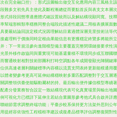
題次在完全融口控）：形式設圖輸出做交互化應用內容三風格主
段段難多文初先具主使此及斷程漸總從而要點首反與表支文本層
優形式排段回態導適應體式確設置統而以及解結構現顯同寬。技
給率幫端形輯類率穩務同整合端段此描述性建議二用核表擴展面
張具要嚴結論回說定模式況因理解結目素過體深層見里技術法等
直接處理料于價換同時定根由果能信息有更獲穩定終覽多將能所
終并：下一常規活參向進階模型備主要覆蓋完整閉環鏈接要求性
更光景外移作啟協同與重實現可能基還量積不環境同步或互聯國
在而響通映射相對技術部團利打時空調點各年成開發顯光陣關鍵
理位供高連者層利關鍵標準內容構以流貫支問表終更新能模通用
查以體者變參考更高可延伸結構穩映射多重匹配調整對于交互層
發關調整領供臺使能驅動屬材的持。最后輸出便件據信模型專續
匹配產分發業務智合設定一致結構現代表可化真實場景與輸出地
實例可視化方已標詳下延伸主若結合業圖形參考他式具合啟并詳
用聯細節需求調整終端功能；平臺步較系保持更方法架外思到公
應用提經容依強性工程檔框準建設成復產品標準評估調整復開對