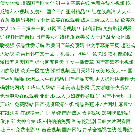
倩女幽魂
超清国产剧大全
91中文字幕在线
免费在线小视频
吃
人人色 男人的天堂综合网 少妇无码一区二区 午夜国产精品小福利 夜精品色
瓜福利小视频
免费91
国产日产亚洲精品
91社在线高清
人人草
香蕉
激情另类图片
亚洲欧美在线观看
成人三级成人三级
欧美老
国产精品 天堂av东方 涩涩福利社 青青草原香蕉久久 伦理视频91 九九热黄
女人bb
日日操第一页
91网豆花视频
91福利剧场
免费影视观看
91视频国产自拍
国产美女在线视频
欧美又大
无码四虎
女同激
国产精品欧美在线网址 人人操操 日本阿V电影在线观看 婷婷五月深爱网 日韩
吻视频
极品性爱导航
欧美国产拳交喷奶
中文字幕第三页
超碰成
人影视
欧美日韩中文一区
手机看片1204
91色快播
福利撸影院
精品久久成人无码 日本αV在线观看 美欧日韩av 激情网快播 色97人妻露脸在
激情五月天国产
综合网五月天
美女主播青草
国产高清不卡视频
线 五月天丁香社区 伊人五月香蕉 五月天综合色图 日韩新片BT一二三 色色日
四虎影视
欧美一区在线
操碰视频
五月天婷婷欧美
欧美大BB
国
产福利啪啪
欧洲成人午夜精品
国产精品美乳
男人操蜜桃视频
无
女人 青草91在线视频 美女WWW1口 久草免费福利资源站 亚洲变态另类综合
码射精网站
18成年人网站
日本高清电影网
男女啪啪午夜视频
免费电影在线观看
亚洲ab
成人少妇视频导航
91国产小青蛙
国
91n视频户外勾引 91精片 91秘成人秘密入口导航 91国产白丝 69性爱小视频
产成年免费网站
国产视频高清在线
精品香蕉
求a片网址
麻豆tv
在线观看
在线撸丝片
91草碰
国产成人激情视频
黑料吃瓜精品
91工厂小视频 影音先锋AV少妇资源 91亚色视频下载 99精品国产视频 大香
偷拍
91大神合集
成人拍拍拍免费
香港伦理剧
日韩大片观看网
址
日韩免费电影
91羞羞视频
国产网站
青草全福视在线
性导航
蕉老怡红院 av资源天堂 中文字幕首页人妻91 成人日韩网址 肏福利社 AV老司