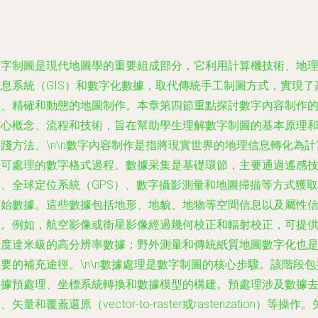
數字制圖是現代地圖學的重要組成部分，它利用計算機技術、地
信息系統（GIS）和數字化數據，取代傳統手工制圖方式，實現了
效、精確和動態的地圖制作。本章第四節重點探討數字內容制作
核心概念、流程和技術，旨在幫助學生理解數字制圖的基本原理
踐方法。\n\n數字內容制作是指將現實世界的地理信息轉化為計
機可處理的數字格式過程。數據采集是基礎環節，主要通過遙感
術、全球定位系統（GPS）、數字攝影測量和地圖掃描等方式獲取
原始數據。這些數據包括地形、地貌、地物等空間信息以及屬性
息。例如，航空影像或衛星影像經過幾何校正和輻射校正，可提
精度達米級的高分辨率數據；野外測量和傳統紙質地圖數字化也
要的補充途徑。\n\n數據處理是數字制圖的核心步驟。該階段包
數據預處理、坐標系統轉換和數據模型的構建。預處理涉及數據
、矢量和覆蓋還原（vector-to-raster或rasterization）等操作。