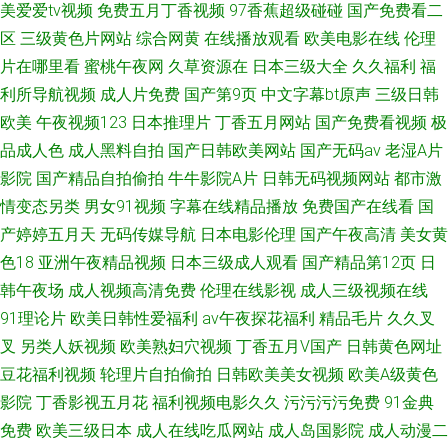
美爱爱tv视频
免费五月丁香视频
97香蕉超级碰碰
国产免费看二
区
三级黄色片网站
综合网黄
在线播放观看
欧美电影在线
伦理
片在哪里看
蜜桃午夜网
久草资源在
日本三级大全
久久福利
福
利所导航视频
成人片免费
国产第9页
中文字幕bt原声
三级日韩
欧美
午夜视频123
日本推理片
丁香五月网站
国产免费看视频
极
品成人色
成人黑料自拍
国产日韩欧美网站
国产无码av
老湿A片
影院
国产精品自拍偷拍
牛牛影院A片
日韩无码视频网站
都市激
情变态另类
男女91视频
字幕在线精品播放
免费国产在线看
国
产婷婷五月天
无码传媒导航
日本电影伦理
国产午夜高清
美女黄
色18
亚洲午夜精品视频
日本三级成人观看
国产精品第12页
日
韩午夜场
成人视频高清免费
伦理在线影视
成人三级视频在线
91理论片
欧美日韩性爱福利
av午夜探花福利
精品毛片
久久叉
叉
另类人妖视频
欧美熟妇穴视频
丁香五月V国产
日韩黄色网址
豆花福利视频
轮理片自拍偷拍
日韩欧美美女视频
欧美A级黄色
影院
丁香影视五月花
福利视频电影久久
污污污污免费
91金典
免费
欧美三级日本
成人在线吃瓜网站
成人岛国影院
成人动漫二