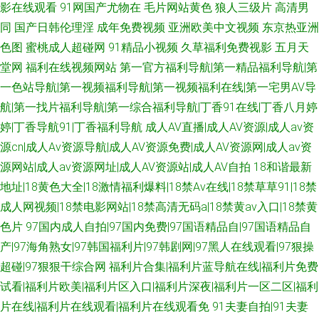
影在线观看
91网国产尤物在
毛片网站黄色
狼人三级片
高清男
同
国产日韩伦理淫
成年免费视频
亚洲欧美中文视频
东京热亚洲
色图
蜜桃成人超碰网
91精品小视频
久草福利免费视影
五月天
堂网
福利在线视频网站
第一官方福利导航|第一精品福利导航|第
一色站导航|第一视频福利导航|第一视频福利在线|第一宅男AV导
航|第一找片福利导航|第一综合福利导航|丁香91在线|丁香八月婷
婷|丁香导航91|丁香福利导航
成人AV直播|成人AV资源|成人av资
源cn|成人Av资源导航|成人AV资源免费|成人AV资源网|成人av资
源网站|成人av资源网址|成人AV资源站|成人AV自拍
18和谐最新
地址|18黄色大全|18激情福利爆料|18禁Av在线|18禁草草91|18禁
成人网视频|18禁电影网站|18禁高清无码a|18禁黄av入口|18禁黄
色片
97国内成人自拍|97国内免费|97国语精品自|97国语精品自
产|97海角熟女|97韩国福利片|97韩剧网|97黑人在线观看|97狠操
超碰|97狠狠干综合网
福利片合集|福利片蓝导航在线|福利片免费
试看|福利片欧美|福利片区入口|福利片深夜|福利片一区二区|福利
片在线|福利片在线观看|福利片在线观看免
91夫妻自拍|91夫妻