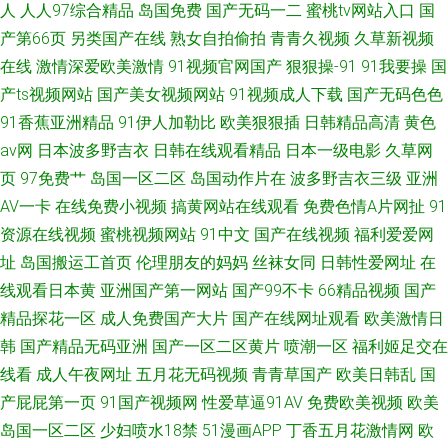
人
人人97综合精品
岛国免费
国产无码一二
蜜桃tv网站入口
国
产第66页
另类国产在线
熟女自拍偷拍
青青久视频
久草新视频
在线
激情深爱欧美激情
91视频官网国产
狠狠操-91
91我要操
国
产ts视频网站
国产美女视频网站
91视频成人下载
国产无码色色
91香蕉亚洲精品
91伊人加勒比
欧美狠狠插
日韩精品高清
黄色
av网
日本波多野吉衣
日韩在线观看精品
日本一级电影
久草网
页
97免费艹
岛国一区二区
岛国动作片在
波多野吉衣三级
亚洲
AV一卡
在线免费小视频
搞黄网站在线观看
免费色情A片网扯
91
资源在线视频
蜜桃视频网站
91中文
国产在线视频
福利爱爱网
址
岛国搬运工首页
伦理朋友的妈妈
丝袜女同
日韩性爱网址
在
线观看日本黄
亚洲国产第一网站
国产99不卡
66精品视频
国产
精品探花一区
成人免费国产大片
国产在线网址观看
欧美激情日
韩
国产精品无码亚洲
国产一区二区黄片
喷潮一区
福利姬足交在
线看
成人午夜网址
五月花无码视频
青青草国产
欧美日韩乱
国
产屁屁第一页
91国产视频网
性爱草逼91AV
免费欧美视频
欧美
岛国一区二区
少妇喷水18禁
51漫画APP
丁香五月花激情网
欧