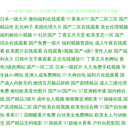
日本一级大片
微拍福利在线观看
91香蕉APP
国产二区三区
国产
日韩无砖砖区 麻豆久久精品 内射黑丝女神 91精品视频下载 国产第6页 韩日
精品性
乱伦种子
美国伦理大片
国产二区在线观看
美女伦理视频
福利偷拍小视频
91社区国产
丁香五月天堂
欧美变态一区
国产
AV一本 国产专区123 九九国产精 久久日精品 黑马性交影院 国产不卡在线一
综合在线观看
国产免费一级片
福利视频资源站
成人午夜在线观
区 后入jK啪啪动漫 韩美日一区二区 国产一级九九久久 蜜臀久久99精品久久
看
欧美图片在线观看
在线观看h视频
国产a级0
变性人妖
国产福
利永久
日韩中文字幕观看
足交在线播放91
丁香五月色网站
黄
欧美性爱3区 欧美久久成人 天美人人插 五月丁香六月花 日韩午夜福利 色一
色3级抢网站
国产一区二区
日本一级婬片
久久免费手机视频
学
生妹Av网站
亚洲人成免费网站
91大神自拍
福利片在线观看
国
本久 欧美女女 欧美灌肠扩荫调教 欧美日韩网址 日韩A视频 少妇丝足性爱网
产成人内射无码
激情五月极品婷婷
国产剧情精品
成人三级伦理
免费
偷怕欧美亚州图片
国产AV国产AV
97亚洲精华液
国内精自
深夜91福利社 91看片淫片 91网站视频在线观看 97国产在线播放 超碰91在
线
国产精品3级片
成年女人视频
狠狠撸亚洲欧美
91操碰在线
国
线人人干 国产高潮国产精品久久 户外露出 美日韩色色 海角人妻91 精品国产
产高清精品二区
国产欧美在线视频
欧美色综合网
91国产自拍偷
拍
香蕉911
花蝴蝶看片免费
白丝美女免费网站
欧美女人与动物
乱码久久婷婷 国内av自拍 国精99在线视频 狠狠干久久日 国产精品99精品 九
交
国产精品无码电影
91插插库
97超碰大香蕉
户外自慰影院
国